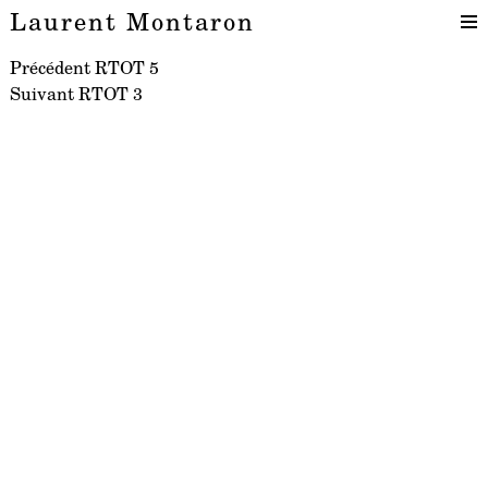
Laurent Montaron
Navigation
Article
Précédent
RTOT 5
Article
précédent :
Suivant
RTOT 3
de
suivant :
l’article