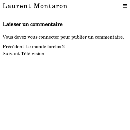
Laurent Montaron
Laisser un commentaire
Vous devez
vous connecter
pour publier un commentaire.
Navigation
Article
Précédent
Le monde forclos 2
Article
précédent :
Suivant
Télé-vision
de
suivant :
l’article