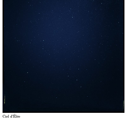
Ciel d’Élée