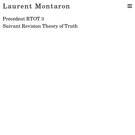
Laurent Montaron
Navigation
Article
Précédent
RTOT 3
Article
précédent :
Suivant
Revision Theory of Truth
de
suivant :
l’article