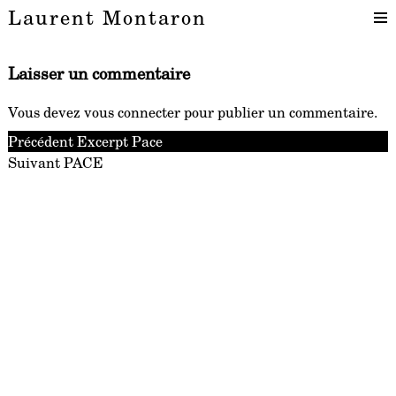
Laurent Montaron
Laisser un commentaire
Vous devez
vous connecter
pour publier un commentaire.
Navigation
Article
Précédent
Excerpt Pace
Article
précédent :
Suivant
PACE
de
suivant :
l’article