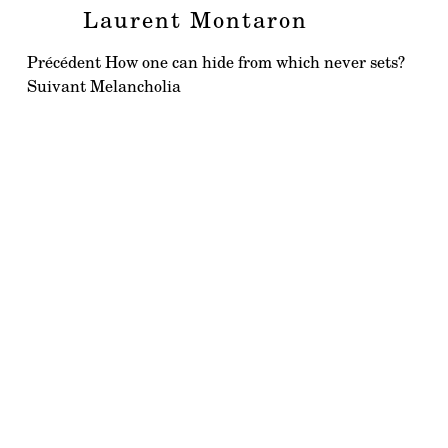
Laurent Montaron
Navigation
Article
Précédent
How one can hide from which never sets?
Article
précédent :
Suivant
Melancholia
de
suivant :
l’article