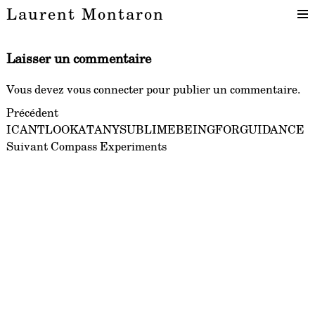
Laurent Montaron
Laisser un commentaire
Vous devez
vous connecter
pour publier un commentaire.
Navigation
Article
Précédent
précédent :
ICANTLOOKATANYSUBLIMEBEINGFORGUIDANCE
de
Article
Suivant
Compass Experiments
l’article
suivant :